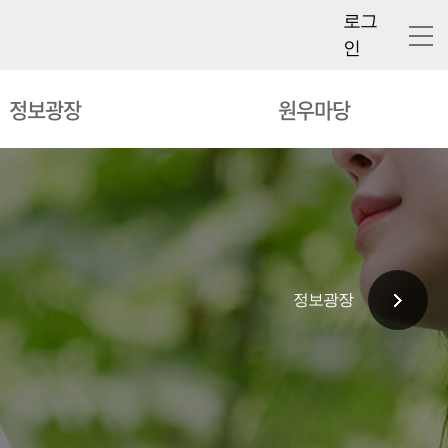
로그
인
정보광장
원우마당
정보광장