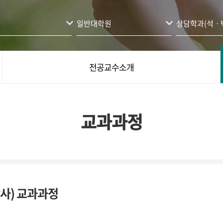
일반대학원
상담학과(석ㆍ
전공교수소개
교과과정
사) 교과과정